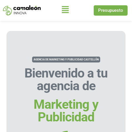
Presupuesto
Saltar
al
contenido
AGENCIA DE MARKETING Y PUBLICIDAD CASTELLÓN
Bienvenido a tu
agencia de
Marketing y
Publicidad