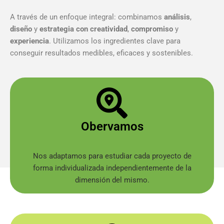
A través de un enfoque integral: combinamos
análisis
,
diseño
y
estrategia
con
creatividad
,
compromiso
y
experiencia
. Utilizamos los ingredientes clave para
conseguir resultados medibles, eficaces y sostenibles.
Obervamos
Nos adaptamos para estudiar cada proyecto de
forma individualizada independientemente de la
dimensión del mismo.