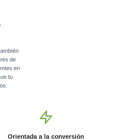
a
d
 también
ores de
entes en
ue tu
os.
Orientada a la conversión