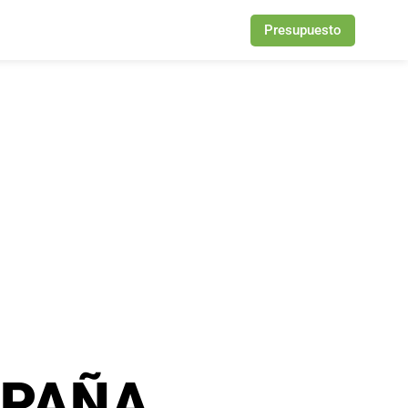
Presupuesto
PAÑA
,