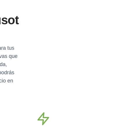
usot
ara tus
ivas que
da,
podrás
cio en