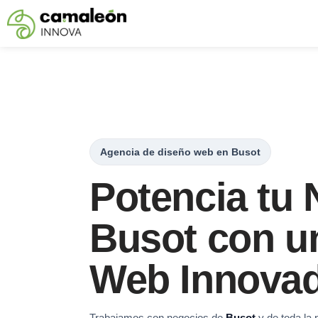
Saltar
al
contenido
Agencia de diseño web en Busot
Potencia tu 
Busot con un
Web Innova
Trabajamos con negocios de
Busot
y de toda la 