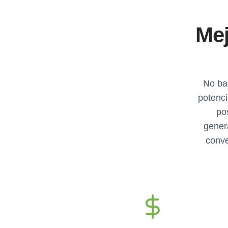
Mej
No bas
potenci
po
gener
conve