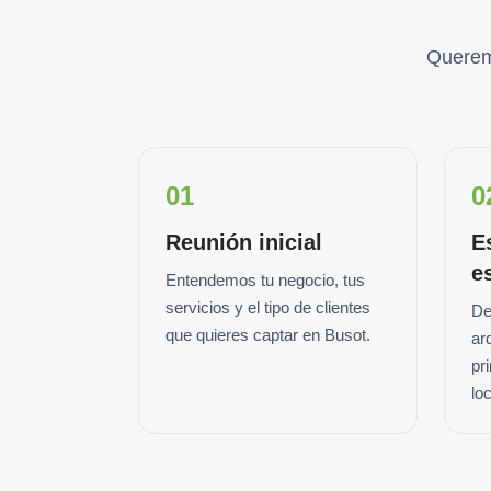
Querem
01
0
Reunión inicial
E
e
Entendemos tu negocio, tus
servicios y el tipo de clientes
De
que quieres captar en Busot.
ar
pr
loc