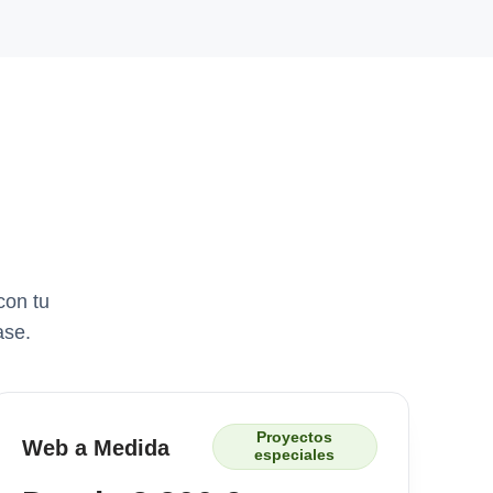
con tu
ase.
Proyectos
Web a Medida
especiales