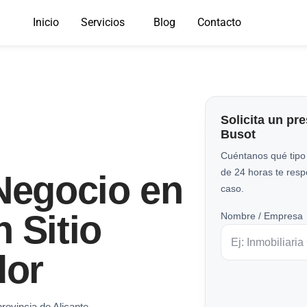
Inicio
Servicios
Blog
Contacto
Solicita un pr
Busot
Cuéntanos qué tipo
de 24 horas te res
Negocio en
caso.
 Sitio
Nombre / Empresa
dor
provincia de Alicante.