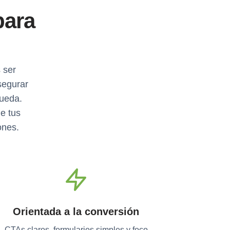
para
 ser
segurar
queda.
e tus
ones.
Orientada a la conversión
CTAs claros, formularios simples y foco