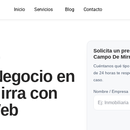
Inicio
Servicios
Blog
Contacto
Solicita un pr
Campo De Mir
Cuéntanos qué tipo
Negocio en
de 24 horas te res
caso.
rra con
Nombre / Empresa
Web