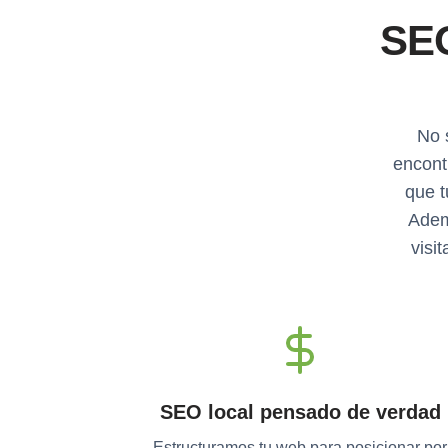
SEO
No 
encont
que t
Adem
visi
SEO local pensado de verdad
Estructuramos tu web para posicionar por