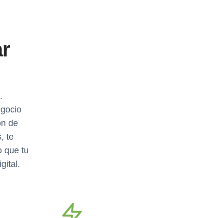
ar
.
egocio
ón de
, te
o que tu
gital.