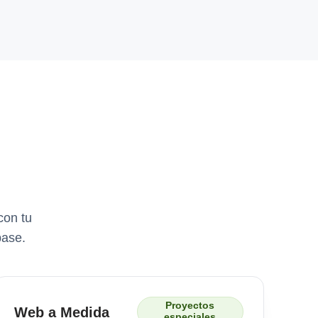
con tu
base.
Proyectos
Web a Medida
especiales