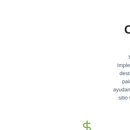
O
Imple
dest
pal
ayudamo
sitio