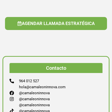
AGENDAR LLAMADA ESTRATÉGICA
Contacto
964 012 527
hola@camaleoninnova.com
@camaleoninnova
@camaleoninnova
@camaleoninnova
@camaleoninnova