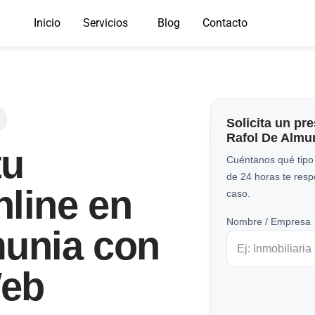
Inicio
Servicios
Blog
Contacto
Solicita un pr
Rafol De Almu
tu
Cuéntanos qué tipo
de 24 horas te res
line en
caso.
Nombre / Empresa
munia con
Web