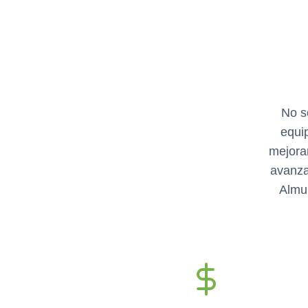
No s
equi
mejora
avanza
Almun