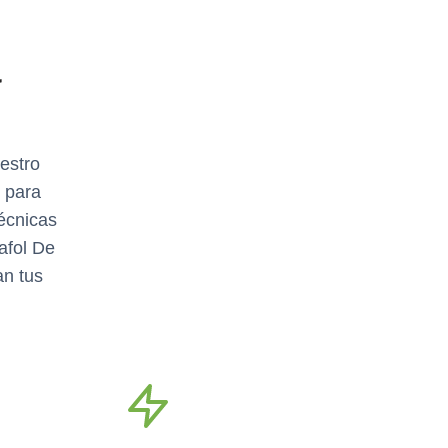
a
d
estro
 para
écnicas
afol De
an tus