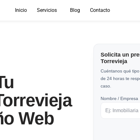
Inicio
Servicios
Blog
Contacto
Solicita un pr
Torrevieja
Cuéntanos qué tipo
Tu
de 24 horas te res
caso.
orrevieja
Nombre / Empresa
ño Web