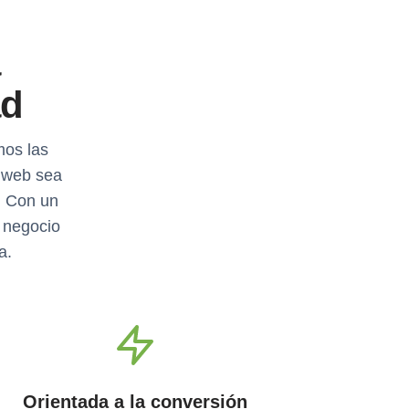
a
ad
mos las
 web sea
. Con un
u negocio
a.
Orientada a la conversión