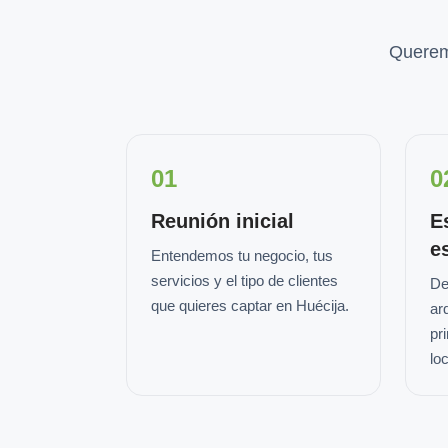
Querem
01
0
Reunión inicial
E
e
Entendemos tu negocio, tus
servicios y el tipo de clientes
De
que quieres captar en Huécija.
ar
pr
loc