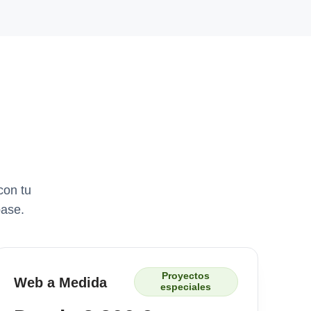
con tu
base.
Proyectos
Web a Medida
especiales