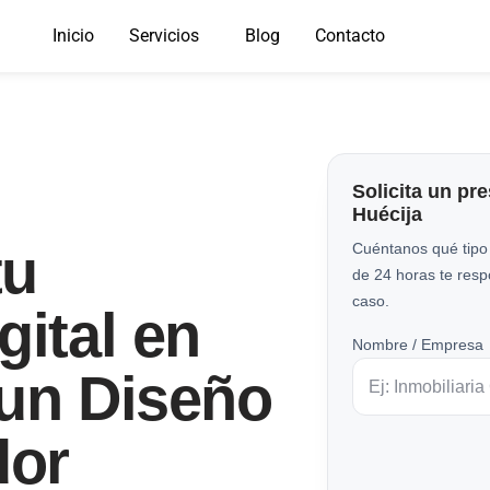
Inicio
Servicios
Blog
Contacto
Solicita un pr
Huécija
tu
Cuéntanos qué tipo
de 24 horas te res
caso.
gital en
Nombre / Empresa
 un Diseño
dor