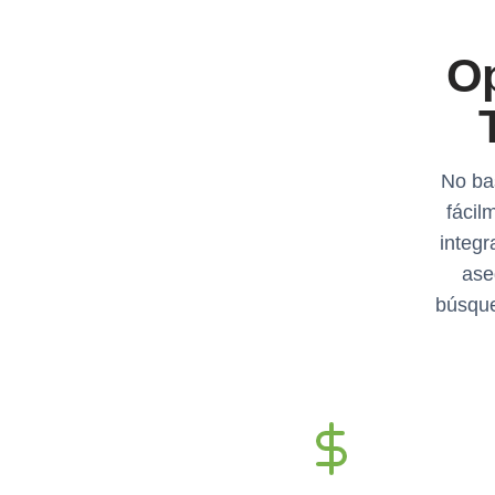
Op
No ba
fácil
integr
ase
búsque