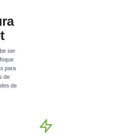
ura
t
be ser
nfoque
as para
s de
ades de