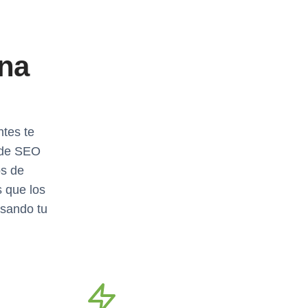
na
ntes te
 de SEO
os de
 que los
lsando tu