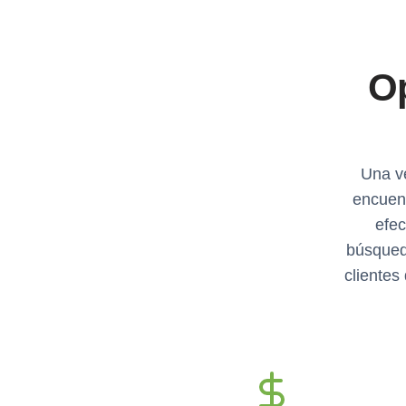
O
Una ve
encuen
efec
búsqued
clientes