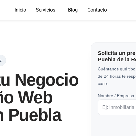
Inicio
Servicios
Blog
Contacto
Solicita un pr
Puebla de la R
a
Cuéntanos qué tipo
tu Negocio
de 24 horas te res
caso.
ño Web
Nombre / Empresa
n Puebla