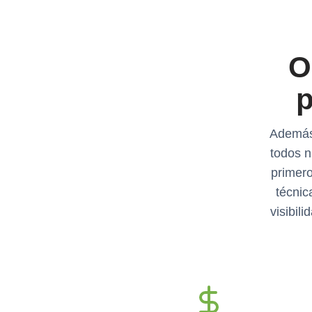
O
p
Además 
todos n
primer
técnic
visibil