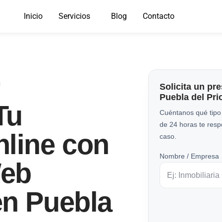
Inicio
Servicios
Blog
Contacto
Solicita un pr
Puebla del Pri
Tu
Cuéntanos qué tipo
de 24 horas te res
nline con
caso.
Nombre / Empresa
Web
en Puebla