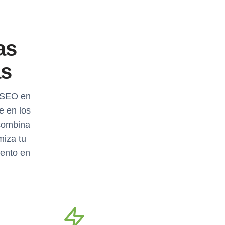
as
as
e SEO en
e en los
combina
miza tu
mento en