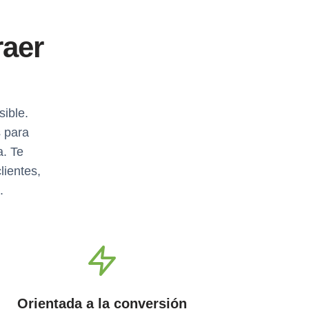
raer
sible.
 para
a. Te
lientes,
.
Orientada a la conversión