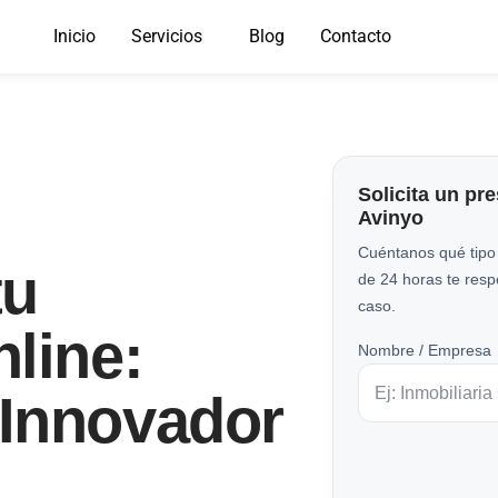
Inicio
Servicios
Blog
Contacto
Solicita un pr
Avinyo
Cuéntanos qué tipo
tu
de 24 horas te res
caso.
line:
Nombre / Empresa
Innovador