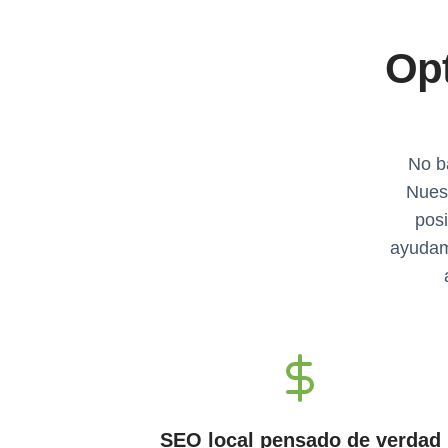
Opt
No ba
Nues
posi
ayudamo
SEO local pensado de verdad