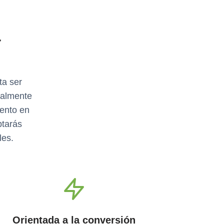
a
ta ser
ialmente
iento en
ptarás
les.
Orientada a la conversión