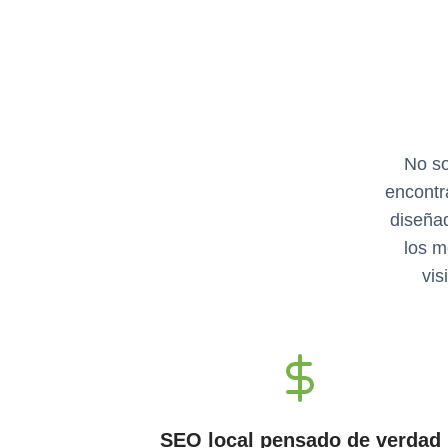
No so
encontr
diseñad
los m
vis
SEO local pensado de verdad