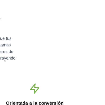
a
ue tus
ntamos
ares de
atrayendo
Orientada a la conversión