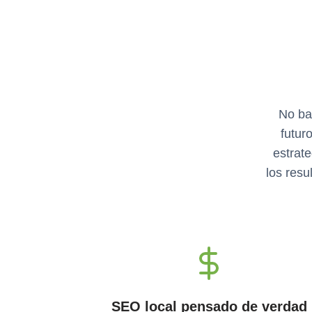
No ba
futur
estrat
los resu
SEO local pensado de verdad