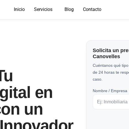
Inicio
Servicios
Blog
Contacto
Solicita un pr
Canovelles
Cuéntanos qué tipo
Tu
de 24 horas te res
caso.
gital en
Nombre / Empresa
con un
Innovador