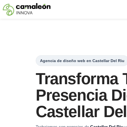
Saltar
al
contenido
Agencia de diseño web en Castellar Del Riu
Transforma 
Presencia Di
Castellar De
Trabajamos con negocios de
Castellar Del Riu
y