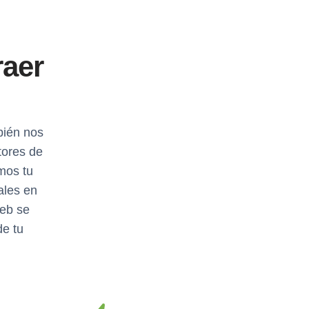
raer
bién nos
tores de
mos tu
ales en
web se
de tu