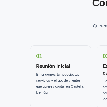
Có
Querem
01
0
Reunión inicial
E
e
Entendemos tu negocio, tus
servicios y el tipo de clientes
De
que quieres captar en Castellar
ar
Del Riu.
pr
loc