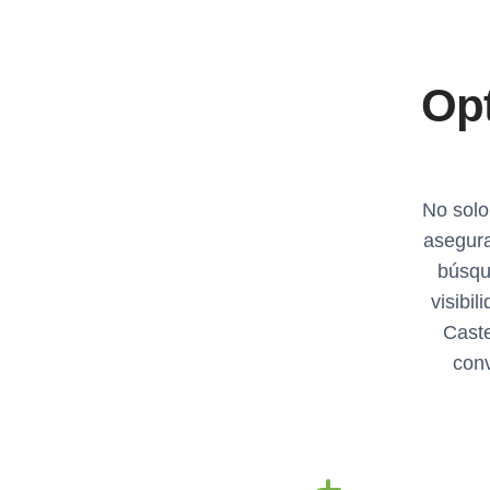
Opt
No solo
asegura
búsqu
visibi
Caste
conv