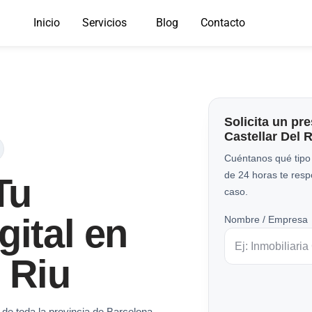
Inicio
Servicios
Blog
Contacto
Solicita un pr
Castellar Del 
Cuéntanos qué tipo
de 24 horas te res
Tu
caso.
gital en
Nombre / Empresa
l Riu
 de toda la provincia de Barcelona.