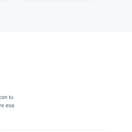
con tu
re esa