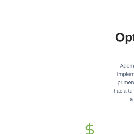
Opt
Ademá
Implem
primer
hacia tu
a