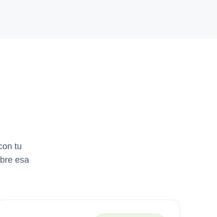
con tu
obre esa