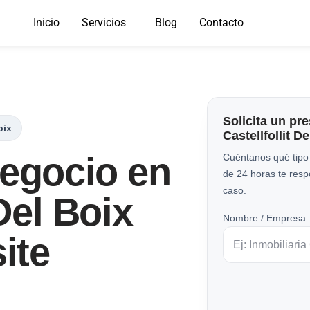
Inicio
Servicios
Blog
Contacto
Solicita un pr
oix
Castellfollit D
Negocio en
Cuéntanos qué tipo
de 24 horas te res
caso.
 Del Boix
Nombre / Empresa
ite