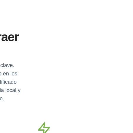
raer
clave.
 en los
ificado
a local y
o.