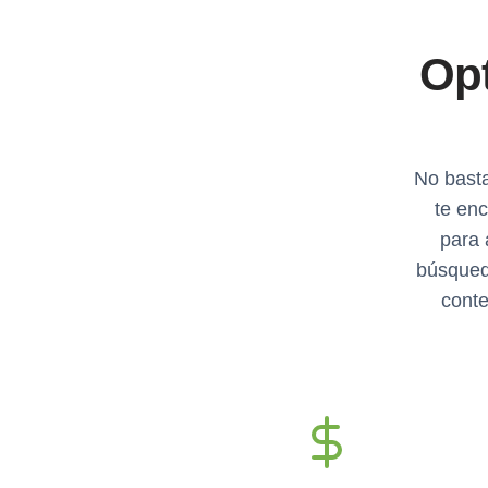
Opt
No basta
te en
para 
búsqueda
conte