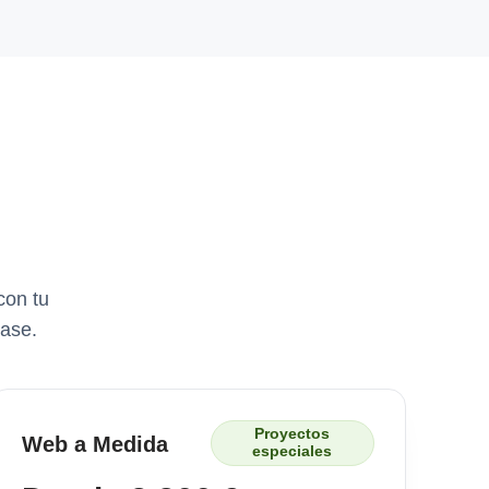
con tu
base.
Proyectos
Web a Medida
especiales