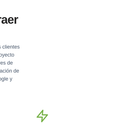
raer
 clientes
oyecto
res de
eación de
ogle y