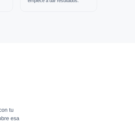
empiece a dar resultados.
con tu
obre esa