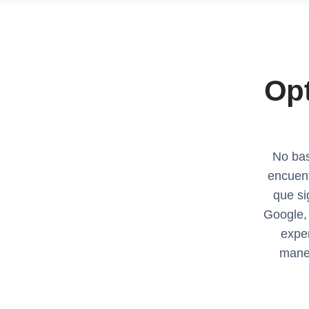
Opt
No bas
encuen
que si
Google, 
expe
maner