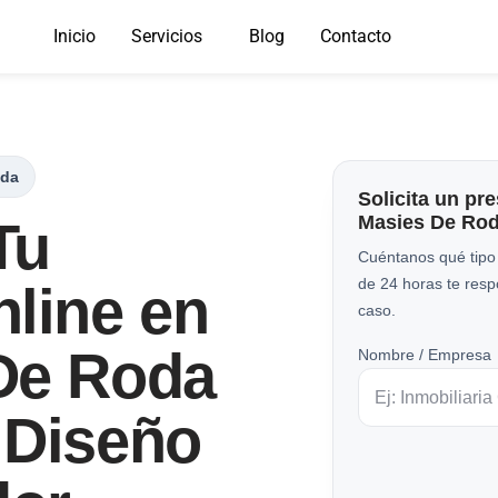
Inicio
Servicios
Blog
Contacto
oda
Solicita un pr
Masies De Ro
Tu
Cuéntanos qué tipo
de 24 horas te res
line en
caso.
De Roda
Nombre / Empresa
 Diseño