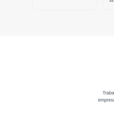
loc
Traba
empresa