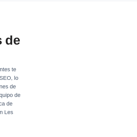
s de
ntes te
SEO, lo
ones de
equipo de
ca de
en Les