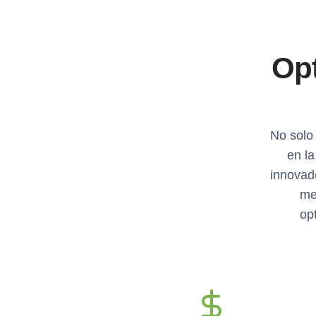
Opt
No solo
en l
innovado
me
op