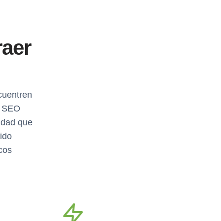
raer
cuentren
e SEO
lidad que
ido
cos