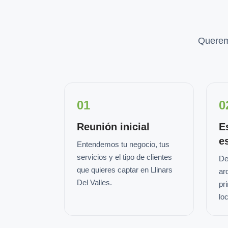
Querem
01
0
Reunión inicial
E
e
Entendemos tu negocio, tus
servicios y el tipo de clientes
De
que quieres captar en Llinars
ar
Del Valles.
pr
loc