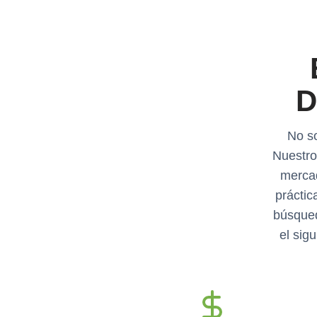
D
No so
Nuestro
mercad
práctic
búsqued
el sigu