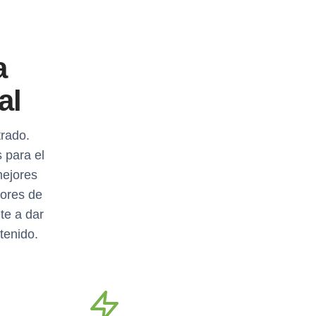
a
al
trado.
 para el
mejores
tores de
te a dar
stenido.