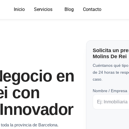
Inicio
Servicios
Blog
Contacto
Solicita un pr
Molins De Rei
Cuéntanos qué tipo
Negocio en
de 24 horas te res
caso.
ei con
Nombre / Empresa
Innovador
toda la provincia de Barcelona.