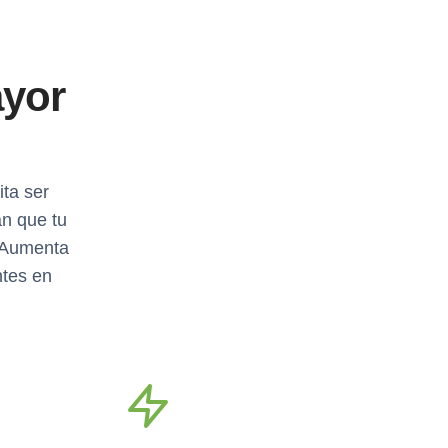
ayor
ita ser
an que tu
. Aumenta
ntes en