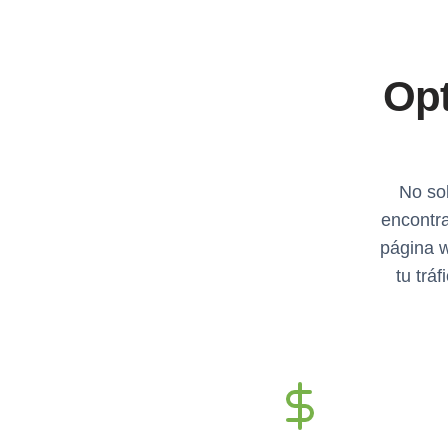
Opt
No sol
encontra
página w
tu trá