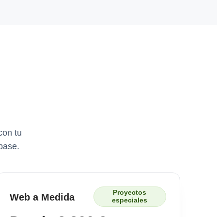
con tu
base.
Proyectos
Web a Medida
especiales