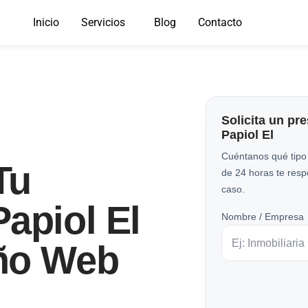
Inicio
Servicios
Blog
Contacto
Solicita un pr
Papiol El
Cuéntanos qué tipo
Tu
de 24 horas te res
caso.
apiol El
Nombre / Empresa
ño Web