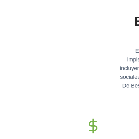
E
impl
incluye
sociale
De Bes