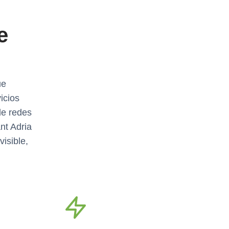
e
ue
icios
de redes
nt Adria
isible,