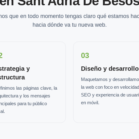
en Sant Adria De Beso
os que en todo momento tengas claro qué estamos hac
hacia dónde va tu nueva web.
2
03
strategia y
Diseño y desarrollo
structura
Maquetamos y desarrollam
la web con foco en velocidad
finimos las páginas clave, la
SEO y experiencia de usuar
quitectura y los mensajes
en móvil.
incipales para tu público
al.