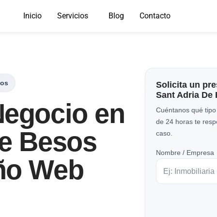
Inicio
Servicios
Blog
Contacto
sos
Solicita un pr
Sant Adria De
Negocio en
Cuéntanos qué tipo
de 24 horas te res
De Besos
caso.
Nombre / Empresa
ño Web