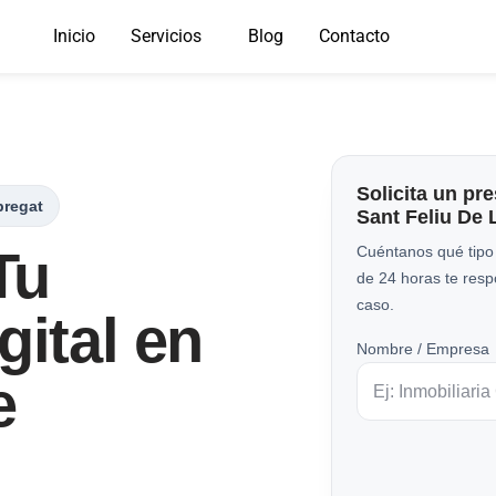
Inicio
Servicios
Blog
Contacto
Solicita un pr
bregat
Sant Feliu De 
Tu
Cuéntanos qué tipo
de 24 horas te res
caso.
gital en
Nombre / Empresa
e