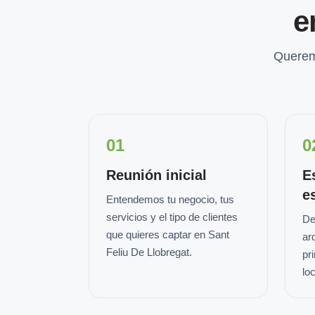
e
Querem
01
0
Reunión inicial
E
e
Entendemos tu negocio, tus
servicios y el tipo de clientes
De
que quieres captar en Sant
ar
Feliu De Llobregat.
pr
loc