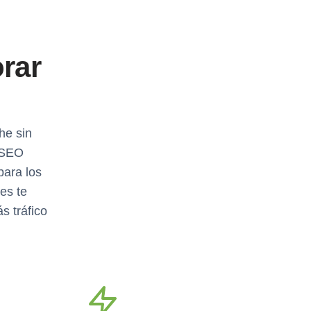
rar
he sin
 SEO
para los
es te
s tráfico