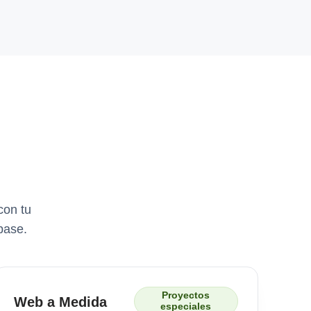
con tu
base.
Proyectos
Web a Medida
especiales