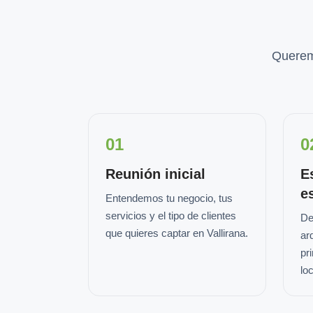
Querem
01
0
Reunión inicial
E
e
Entendemos tu negocio, tus
servicios y el tipo de clientes
De
que quieres captar en Vallirana.
ar
pr
loc