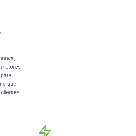
a
nnova,
s motores
 para
ino que
clientes