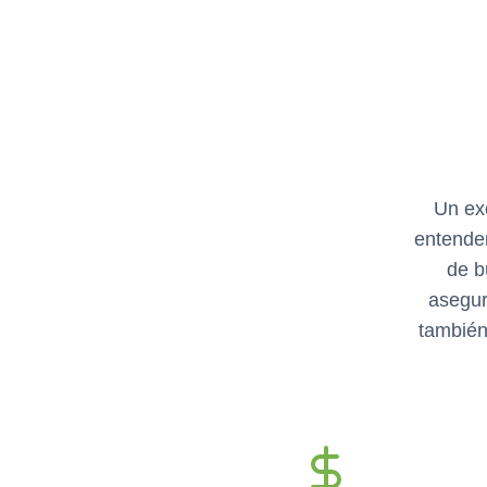
Un ex
entendem
de b
asegur
también