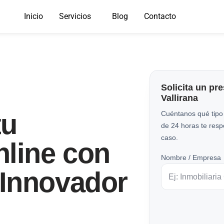
Inicio
Servicios
Blog
Contacto
Solicita un pr
Vallirana
tu
Cuéntanos qué tipo
de 24 horas te res
caso.
nline con
Nombre / Empresa
Innovador