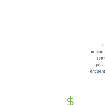
E
implem
sea 
posi
encuent