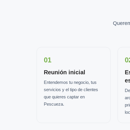
Querem
01
0
Reunión inicial
E
e
Entendemos tu negocio, tus
servicios y el tipo de clientes
De
que quieres captar en
ar
Pescueza.
pr
loc