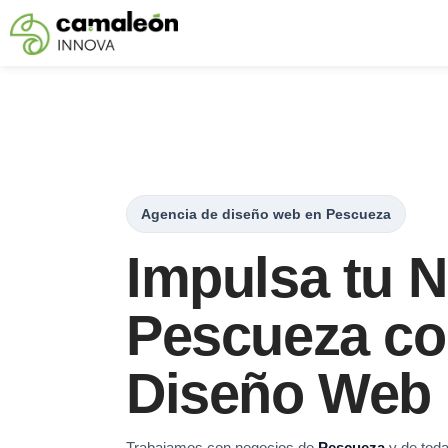
Saltar
al
contenido
Agencia de diseño web en Pescueza
Impulsa tu 
Pescueza co
Diseño Web 
Trabajamos con negocios de
Pescueza
y de toda