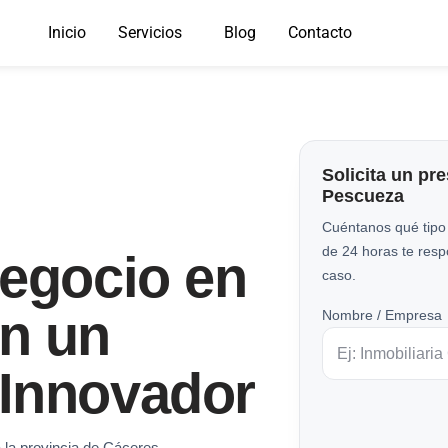
Inicio
Servicios
Blog
Contacto
Solicita un pr
Pescueza
Cuéntanos qué tipo
de 24 horas te res
Negocio en
caso.
n un
Nombre / Empresa
Innovador
 la provincia de Cáceres.