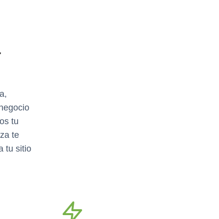
a
a,
negocio
os tu
za te
tu sitio