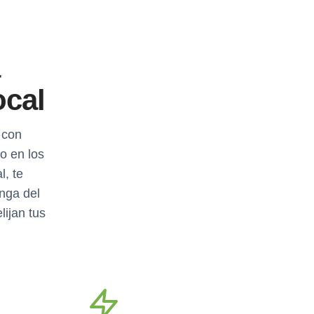
a
ocal
 con
o en los
, te
nga del
lijan tus