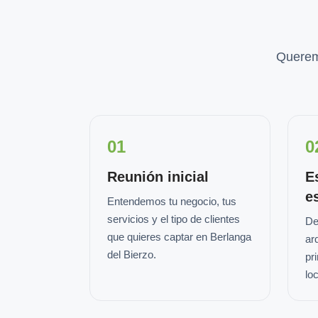
Querem
01
0
Reunión inicial
E
e
Entendemos tu negocio, tus
servicios y el tipo de clientes
De
que quieres captar en Berlanga
ar
del Bierzo.
pr
loc