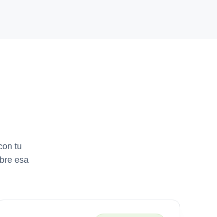
con tu
obre esa