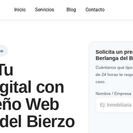
Inicio
Servicios
Blog
Contacto
zo
Solicita un pr
Berlanga del B
Tu
Cuéntanos qué tipo
de 24 horas te res
gital con
caso.
Nombre / Empresa
eño Web
del Bierzo