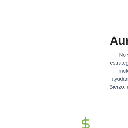
Aum
No 
estrate
mot
ayudam
Bierzo, 