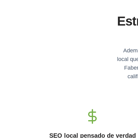
Est
Ademá
local qu
Faber
cali
SEO local pensado de verdad