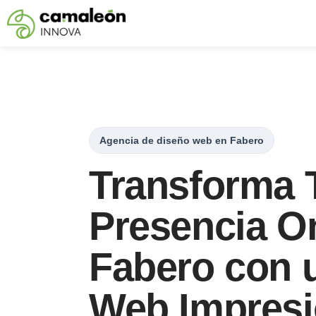
Saltar
al
contenido
Agencia de diseño web en Fabero
Transforma 
Presencia On
Fabero con u
Web Impresi