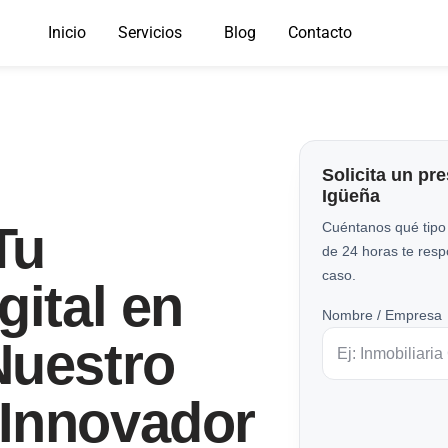
Inicio
Servicios
Blog
Contacto
Solicita un pr
Igüeña
Tu
Cuéntanos qué tipo
de 24 horas te res
caso.
gital en
Nombre / Empresa
Nuestro
Innovador