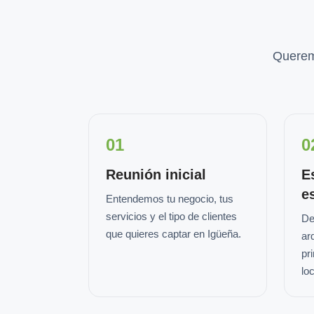
Querem
01
0
Reunión inicial
E
e
Entendemos tu negocio, tus
servicios y el tipo de clientes
De
que quieres captar en Igüeña.
ar
pr
loc