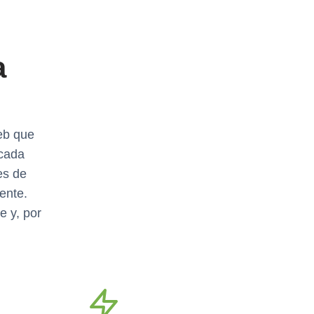
a
web que
 cada
es de
ente.
e y, por