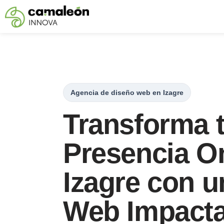
Saltar
al
contenido
Agencia de diseño web en Izagre
Transforma 
Presencia On
Izagre con u
Web Impacta