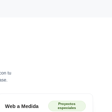
con tu
ase.
Proyectos
Web a Medida
especiales