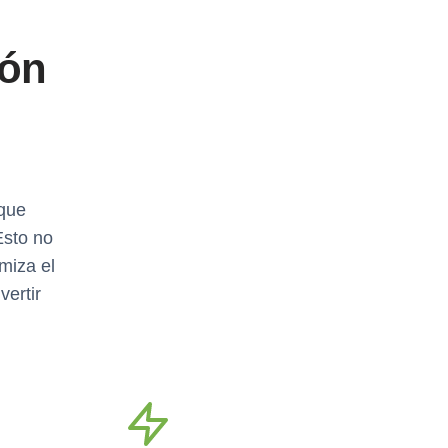
ión
 que
Esto no
miza el
ertir