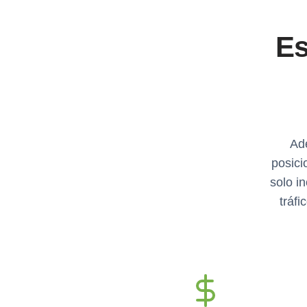
Es
Ade
posici
solo i
tráf