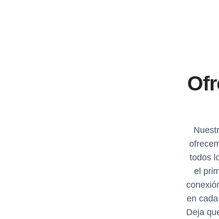
Ofr
Nuestr
ofrecem
todos l
el pri
conexión
en cada
Deja que