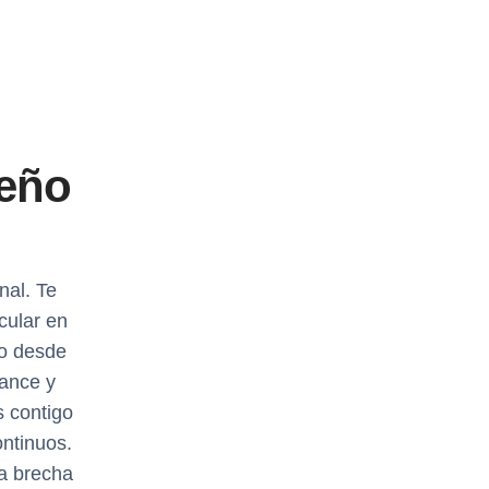
seño
nal. Te
cular en
co desde
cance y
s contigo
ntinuos.
la brecha