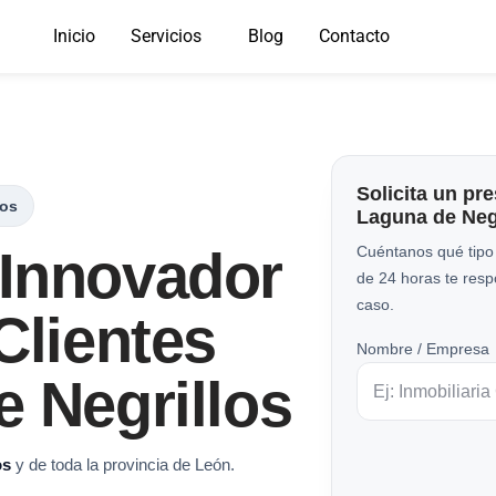
Inicio
Servicios
Blog
Contacto
Solicita un pr
los
Laguna de Neg
Innovador
Cuéntanos qué tipo
de 24 horas te res
caso.
Clientes
Nombre / Empresa
 Negrillos
os
y de toda la provincia de León.