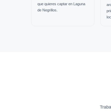
que quieres captar en Laguna
ar
de Negrillos.
pr
loc
Traba