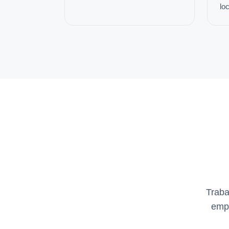
loc
Traba
empr