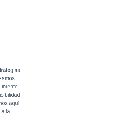
trategias
lizamos
cilmente
sibilidad
amos aquí
 a la