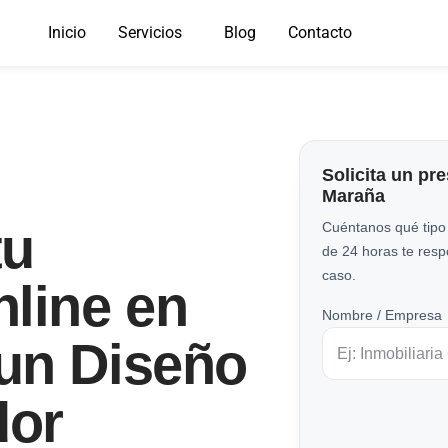
Inicio
Servicios
Blog
Contacto
Solicita un pr
Maraña
tu
Cuéntanos qué tipo
de 24 horas te res
caso.
line en
Nombre / Empresa
un Diseño
dor