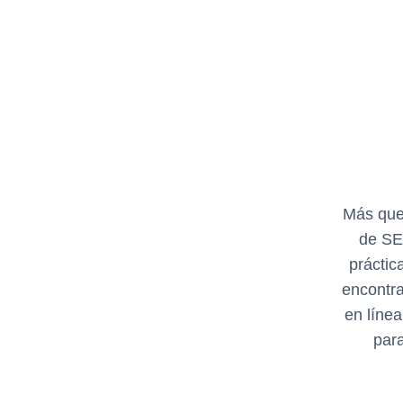
Más que 
de SEO
práctic
encontra
en línea
para