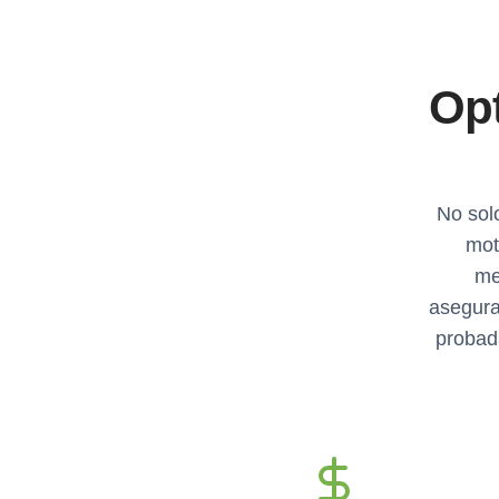
Opt
No sol
mot
me
asegura
probad