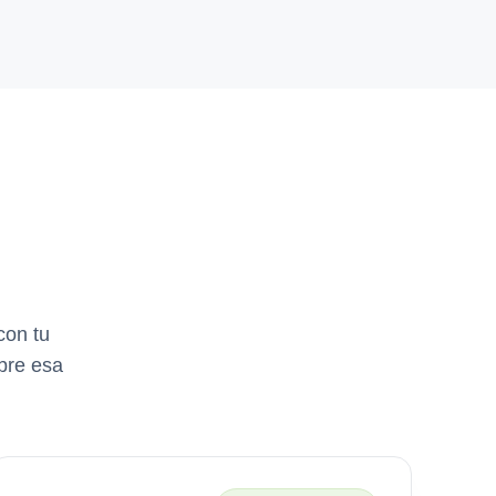
con tu
bre esa