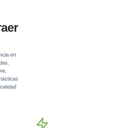
raer
ncia en
das,
re,
tácticas
calidad