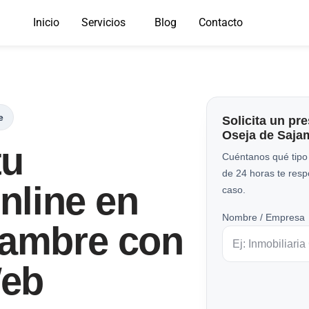
Inicio
Servicios
Blog
Contacto
e
Solicita un pr
Oseja de Saja
tu
Cuéntanos qué tipo
de 24 horas te res
Online en
caso.
Nombre / Empresa
jambre con
Web