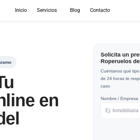
Inicio
Servicios
Blog
Contacto
Solicita un pr
Roperuelos de
áramo
Cuéntanos qué tipo
Tu
de 24 horas te res
caso.
line en
Nombre / Empresa
del