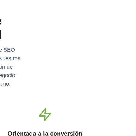
e
d
de SEO
 Nuestros
ión de
negocio
ramo.
Orientada a la conversión