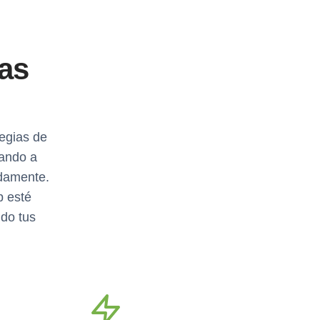
as
egias de
dando a
idamente.
b esté
ndo tus