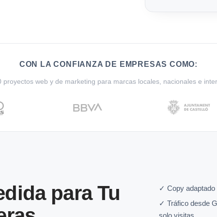
CON LA CONFIANZA DE EMPRESAS COMO:
proyectos web y de marketing para marcas locales, nacionales e inte
dida para Tu
✓ Copy adaptado 
✓ Tráfico desde G
eras
solo visitas.