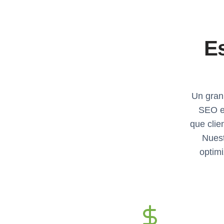
E
Un gran
SEO ef
que clie
Nuest
optimi