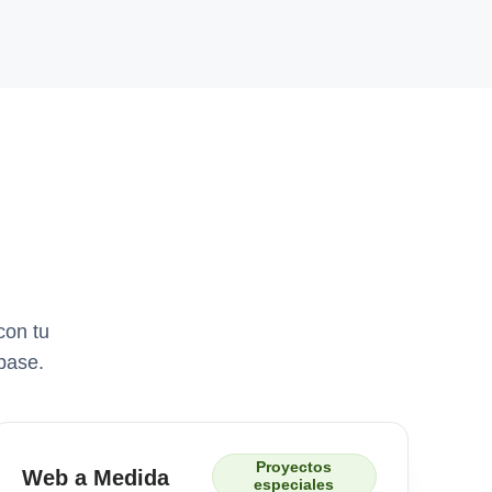
con tu
base.
Proyectos
Web a Medida
especiales