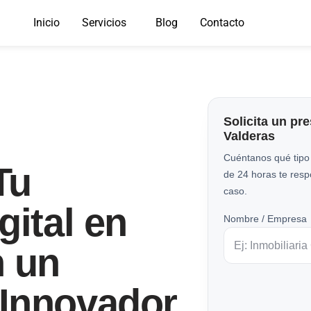
Inicio
Servicios
Blog
Contacto
Solicita un pr
Valderas
Cuéntanos qué tipo
Tu
de 24 horas te res
caso.
gital en
Nombre / Empresa
n un
Innovador