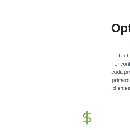
Opt
Un h
encont
cada pr
primero
cliente