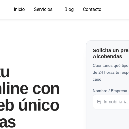
Inicio
Servicios
Blog
Contacto
Solicita un pr
Alcobendas
tu
Cuéntanos qué tipo
de 24 horas te res
caso.
line con
Nombre / Empresa
eb único
as