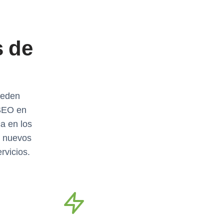
s de
ueden
 SEO en
a en los
e nuevos
rvicios.