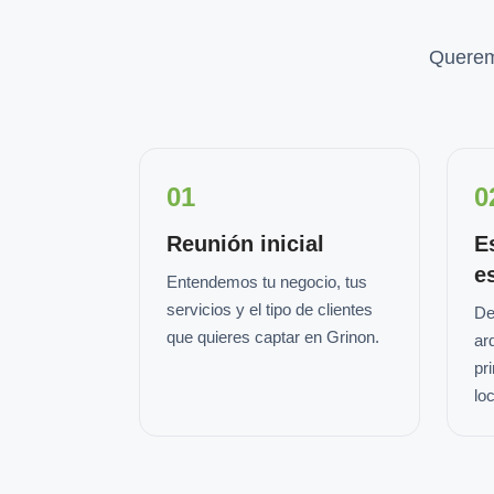
Querem
01
0
Reunión inicial
E
e
Entendemos tu negocio, tus
servicios y el tipo de clientes
De
que quieres captar en Grinon.
ar
pr
loc