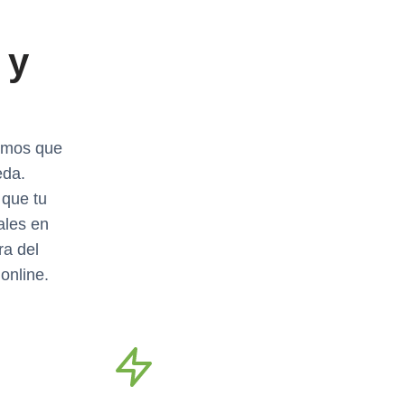
 y
tamos que
eda.
 que tu
ales en
ra del
online.