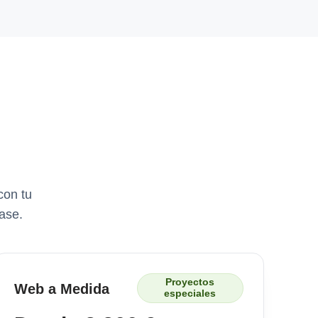
con tu
ase.
Proyectos
Web a Medida
especiales