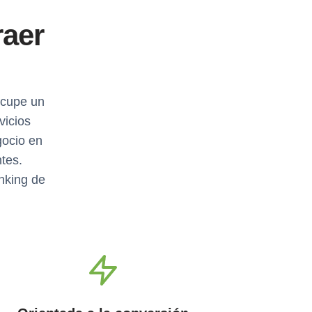
raer
ocupe un
vicios
gocio en
tes.
anking de