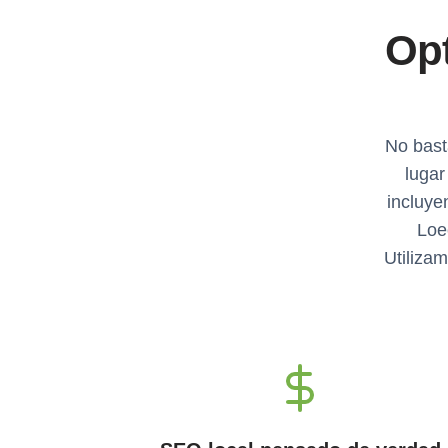
Opt
No bast
lugar
incluye
Loe
Utilizam