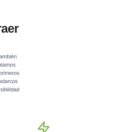
raer
también
entamos
primeros
Madarcos
sibilidad