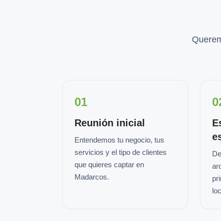
Querem
01
0
Reunión inicial
E
e
Entendemos tu negocio, tus
servicios y el tipo de clientes
De
que quieres captar en
ar
Madarcos.
pr
loc