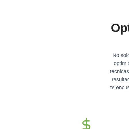
Opt
No sol
optimi
técnica
resulta
te encue