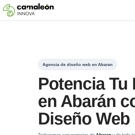
Saltar
al
contenido
Agencia de diseño web en Abaran
Potencia Tu
en Abarán c
Diseño Web 
Trabajamos con negocios de
Abaran
y de toda la