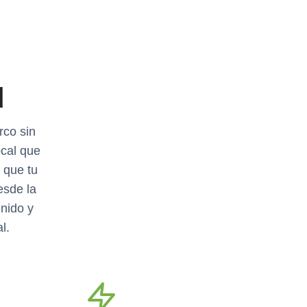
d
rco sin
cal que
 que tu
esde la
enido y
l.