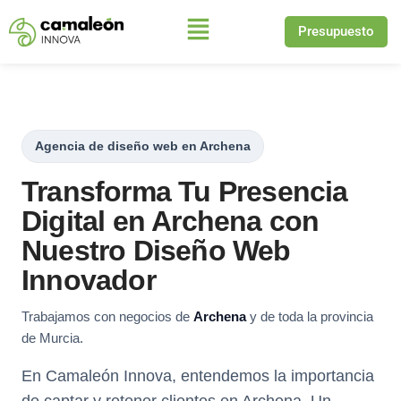
Presupuesto
Saltar
al
contenido
Agencia de diseño web en Archena
Transforma Tu Presencia
Digital en Archena con
Nuestro Diseño Web
Innovador
Trabajamos con negocios de
Archena
y de toda la provincia
de Murcia.
En Camaleón Innova, entendemos la importancia
de captar y retener clientes en Archena. Un