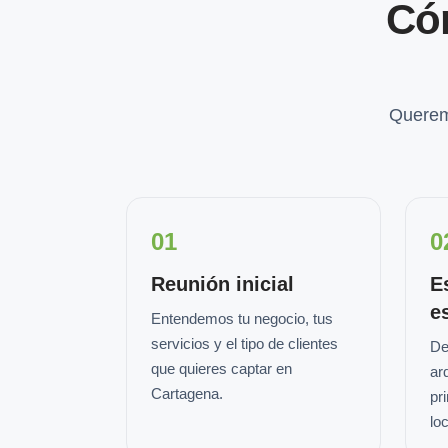
Có
Querem
01
0
Reunión inicial
E
e
Entendemos tu negocio, tus
servicios y el tipo de clientes
De
que quieres captar en
ar
Cartagena.
pr
loc