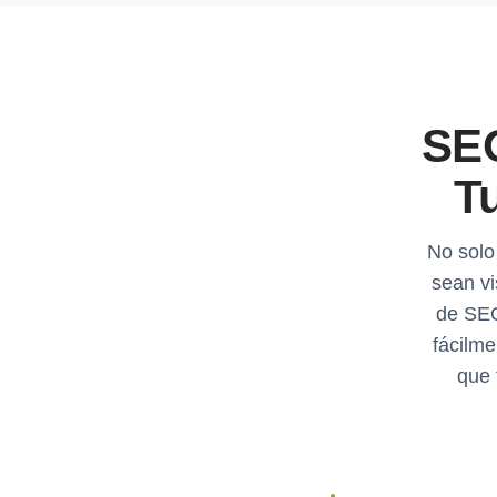
SEO
Tu
No solo
sean v
de SEO
fácilme
que 