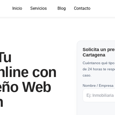
Inicio
Servicios
Blog
Contacto
Solicita un pr
Tu
Cartagena
Cuéntanos qué tipo
nline con
de 24 horas te res
caso.
eño Web
Nombre / Empresa
n