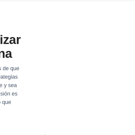
izar
ena
s de que
ategias
e y sea
isión es
o que