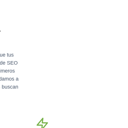
a
ue tus
s de SEO
rimeros
udamos a
s buscan