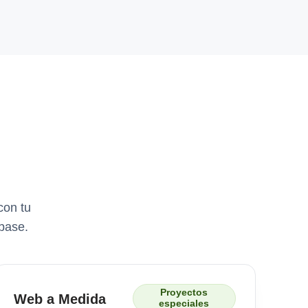
con tu
base.
Proyectos
Web a Medida
especiales