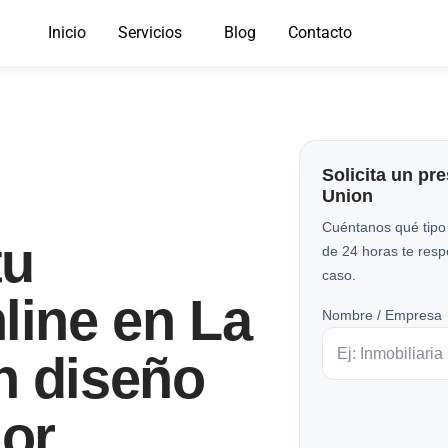
Inicio
Servicios
Blog
Contacto
Solicita un pr
Union
Cuéntanos qué tipo
tu
de 24 horas te res
caso.
line en La
Nombre / Empresa
n diseño
or