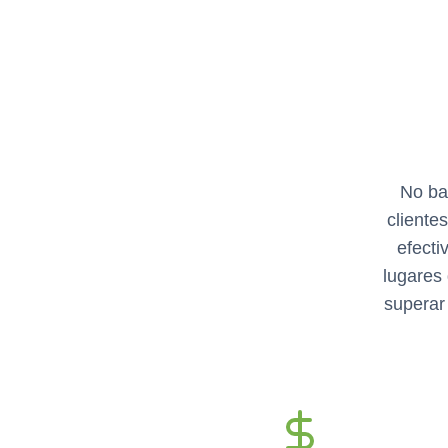
No bas
cliente
efecti
lugares
superar