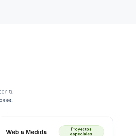
con tu
 base.
Proyectos
Web a Medida
especiales