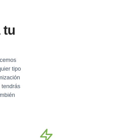
 tu
ecemos
uier tipo
mización
 tendrás
ambién