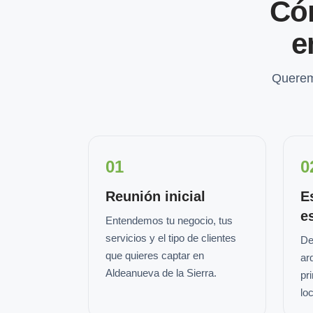
Có
e
Querem
01
0
Reunión inicial
E
e
Entendemos tu negocio, tus
servicios y el tipo de clientes
De
que quieres captar en
ar
Aldeanueva de la Sierra.
pr
loc