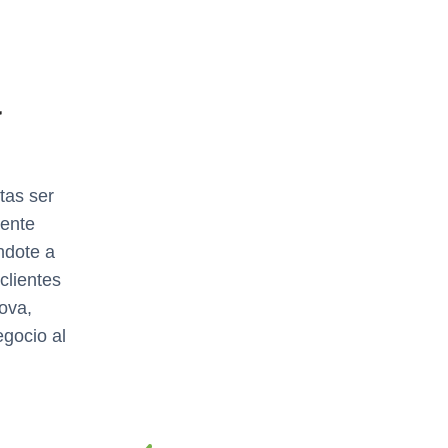
a
tas ser
mente
ndote a
clientes
nova,
egocio al