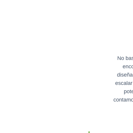
No bas
enco
diseña
escalar
pote
contamos