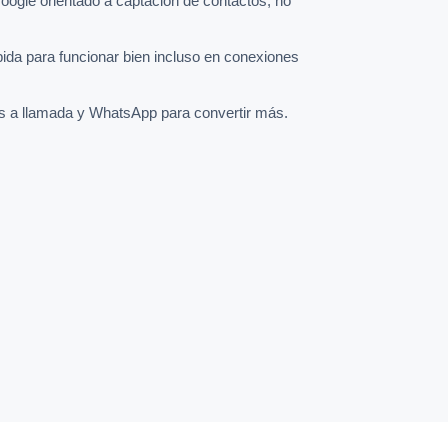
oogle orientado a captación de contactos, no
pida para funcionar bien incluso en conexiones
s a llamada y WhatsApp para convertir más.