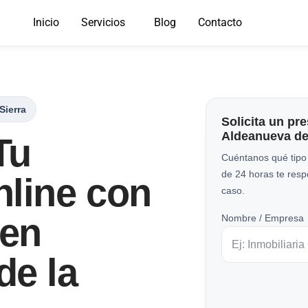
Inicio
Servicios
Blog
Contacto
Sierra
Solicita un pr
Aldeanueva de 
Tu
Cuéntanos qué tipo
de 24 horas te res
nline con
caso.
 en
Nombre / Empresa
de la