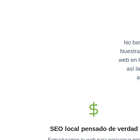
No bas
Nuestra
web en l
así l
a
SEO local pensado de verdad
Estructuramos tu web para posicionar por