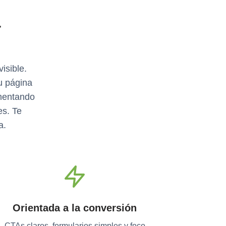
a
isible.
u página
umentando
es. Te
a.
Orientada a la conversión
CTAs claros, formularios simples y foco