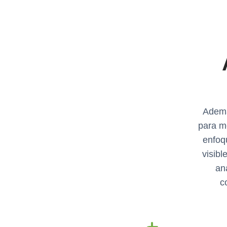
Ademá
para m
enfoq
visib
an
c