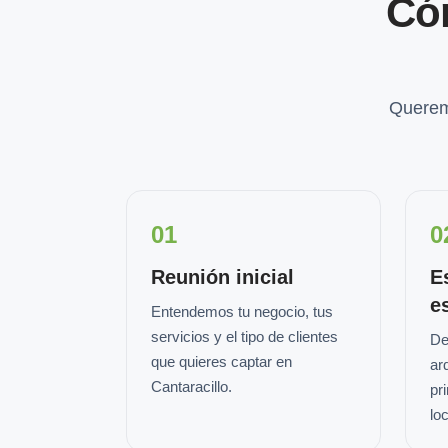
Có
Querem
01
0
Reunión inicial
E
e
Entendemos tu negocio, tus
servicios y el tipo de clientes
De
que quieres captar en
ar
Cantaracillo.
pr
loc