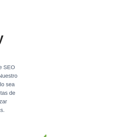
y
de SEO
Nuestro
lo sea
tas de
zar
s.