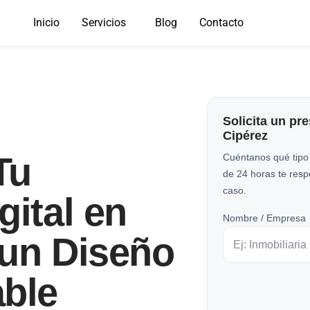
Inicio
Servicios
Blog
Contacto
Solicita un pr
Cipérez
Tu
Cuéntanos qué tipo
de 24 horas te res
caso.
gital en
Nombre / Empresa
 un Diseño
able