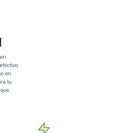
d
den
efectivo
io en
ra tu
 que