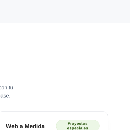
con tu
base.
Proyectos
Web a Medida
especiales