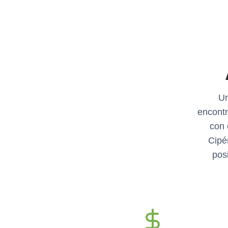
Un
encontr
con 
Cipé
pos