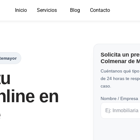
Inicio
Servicios
Blog
Contacto
Solicita un pr
temayor
Colmenar de 
tu
Cuéntanos qué tipo
de 24 horas te res
caso.
line en
Nombre / Empresa
e