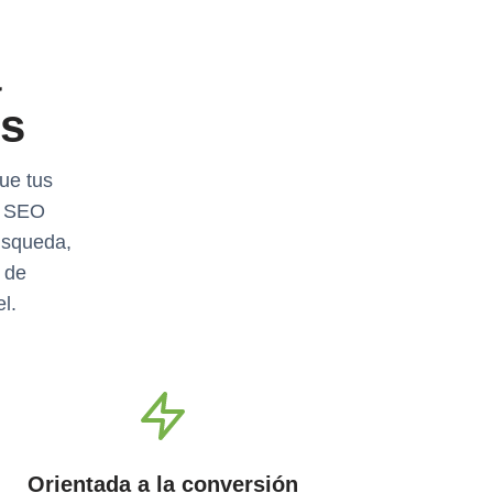
a
es
ue tus
n SEO
búsqueda,
 de
l.
Orientada a la conversión