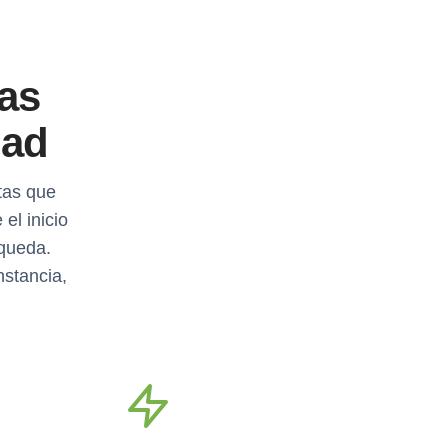
as
dad
itas que
el inicio
squeda.
nstancia,