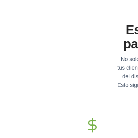
E
pa
No solo
tus clie
del di
Esto sig