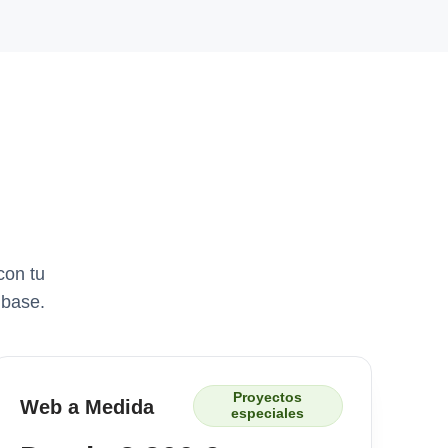
con tu
 base.
Proyectos
Web a Medida
especiales