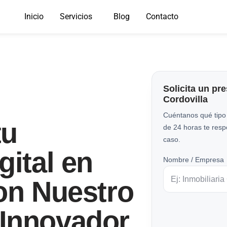
Inicio
Servicios
Blog
Contacto
Solicita un pr
Cordovilla
Cuéntanos qué tipo
tu
de 24 horas te res
caso.
gital en
Nombre / Empresa
on Nuestro
Innovador